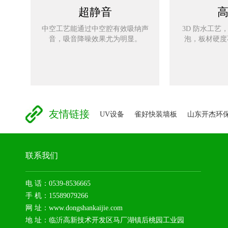
超静音
中空工艺能通过中空腔有效吸纳声
3D 防水工艺
音，吸音降噪效果尤为明显。
泡，板材硬度
友情链接
UV设备
雀好快装墙板
山东开杰环
联系我们
电 话：0539-8536665
手 机：15589079266
网 址：www.dongshankaijie.com
地 址：临沂高新技术开发区马厂湖镇后桃园工业园